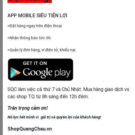
Nguồn nhập quần áo Quảng Châu big size cực chất
cho phái đẹp
APP MOBILE SIÊU TIỆN LỢI
27/11/2021
5970
>Đặt hàng ngay trên điện thoại.
Nguồn phụ kiện nội thất Trung Quốc chất lượng với
giá cực rẻ
>Nhận thông báo tức thì.
27/11/2021
5231
>Quản lý đơn hàng, ví điện tử, khiếu nại.
Công cụ đặt hàng
SQC làm việc cả thứ 7 và Chủ Nhật. Mua hàng giao dịch vs
các shop TQ từ 8h sáng đến 12h đêm.
Trân trọng cảm ơn!
Xem nhiều
Nỗ lực hết mình vì giá trị và quyền lợi của khách hàng!
Các hình thức nhập khẩu hàng Trung Quốc và một
ShopQuangChau.vn
số lưu ý khi nhập hàng