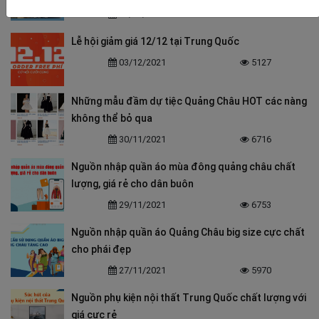
04/12/2021
6745
Lễ hội giảm giá 12/12 tại Trung Quốc
03/12/2021
5127
Những mẫu đầm dự tiệc Quảng Châu HOT các nàng
không thể bỏ qua
30/11/2021
6716
Nguồn nhập quần áo mùa đông quảng châu chất
lượng, giá rẻ cho dân buôn
29/11/2021
6753
Nguồn nhập quần áo Quảng Châu big size cực chất
cho phái đẹp
27/11/2021
5970
Nguồn phụ kiện nội thất Trung Quốc chất lượng với
giá cực rẻ