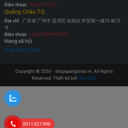
Điện thoại
:
090.696.1295
Quảng Châu TQ
Địa chỉ
: 广东省 广州市 荔湾区 站前街 怀贸第一城15 栋12
号
Điện thoại
:
(+86)15889958919
Mạng xã hội
Shop Quảng Châu
Copyright © 2026 - shopquangchau.vn. All Rights
Reserved. Thiết kế bởi
Dev-SQC
0911.637.999