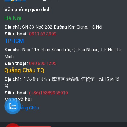
Văn phòng giao dịch
Hà Nội
Địa chỉ
: SN 33 Ngõ 282 Đường Kim Giang, Hà Nội
Điện thoại
:
0911.637.999
TPHCM
Địa chỉ
: Ngõ 115 Phan Đăng Lưu, Q. Phú Nhuận, TP. Hồ Chí
Minh
Điện thoại
:
090.696.1295
Quảng Châu TQ
Địa chỉ
: 广东省 广州市 荔湾区 站前街 怀贸第一城15 栋12
号
Điện thoại
:
(+86)15889958919
Mạng xã hội
Shop Quảng Châu