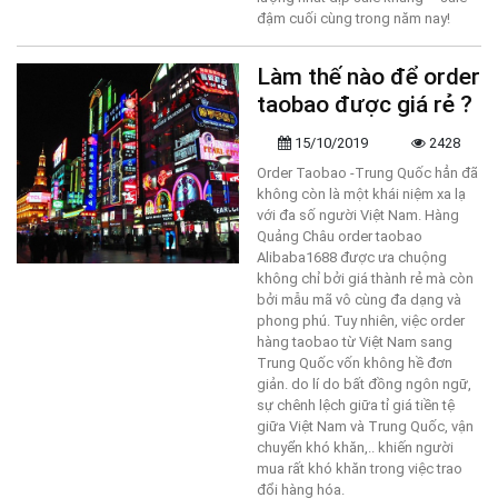
đậm cuối cùng trong năm nay!
Làm thế nào để order
taobao được giá rẻ ?
15/10/2019
2428
Order Taobao -Trung Quốc hẳn đã
không còn là một khái niệm xa lạ
với đa số người Việt Nam. Hàng
Quảng Châu order taobao
Alibaba1688 được ưa chuộng
không chỉ bởi giá thành rẻ mà còn
bởi mẫu mã vô cùng đa dạng và
phong phú. Tuy nhiên, việc order
hàng taobao từ Việt Nam sang
Trung Quốc vốn không hề đơn
giản. do lí do bất đồng ngôn ngữ,
sự chênh lệch giữa tỉ giá tiền tệ
giữa Việt Nam và Trung Quốc, vận
chuyển khó khăn,.. khiến người
mua rất khó khăn trong việc trao
đổi hàng hóa.