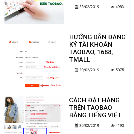
28/02/2019
4983
HƯỚNG DẪN ĐĂNG
KÝ TÀI KHOẢN
TAOBAO, 1688,
TMALL
20/02/2019
5875
CÁCH ĐẶT HÀNG
TRÊN TAOBAO
BẰNG TIẾNG VIỆT
20/02/2019
4190