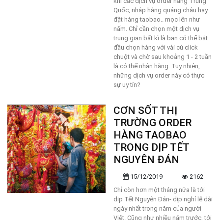
khi các dịch vụ order hàng Trung
Quốc, nhập hàng quảng châu hay
đặt hàng taobao.. mọc lên như
nấm. Chỉ cần chọn một dịch vụ
trung gian bất kì là bạn có thể bắt
đầu chọn hàng với vài cú click
chuột và chờ sau khoảng 1 - 2 tuần
là có thể nhận hàng. Tuy nhiên,
những dịch vụ order này có thực
sự uy tín?
CƠN SỐT THỊ
TRƯỜNG ORDER
HÀNG TAOBAO
TRONG DỊP TẾT
NGUYÊN ĐÁN
15/12/2019
2162
Chỉ còn hơn một tháng nữa là tới
dịp Tết Nguyên Đán- dịp nghỉ lễ dài
ngày nhất trong năm của người
Việt. Cũng như nhiều năm trước, tới