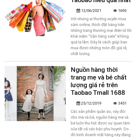
Taobao hiểu quả nhất
12/06/2021
1693
Với nhưng ai thường xuyên mua
sắm online, thích đặt hàng trên
những trang thương mại điện tử thì
khái niệm “Săn hàng sale” không
quá lạ lẫm. Đây là cách giúp bạn
mua được những món đồ giá rẻ,
chất lượng.
Nguồn hàng thời
trang mẹ và bé chất
lượng giá rẻ trên
Taobao Tmall 1688
25/12/2019
3451
Các sản phẩm quần áo, váy đôi
cho mẹ và bé, nguồn hàng mẹ và
bé luôn thu hút được sự quan tâm
của tất cả các bậc phụ huynh. Do
đó kinh doanh mặt hàng này đang