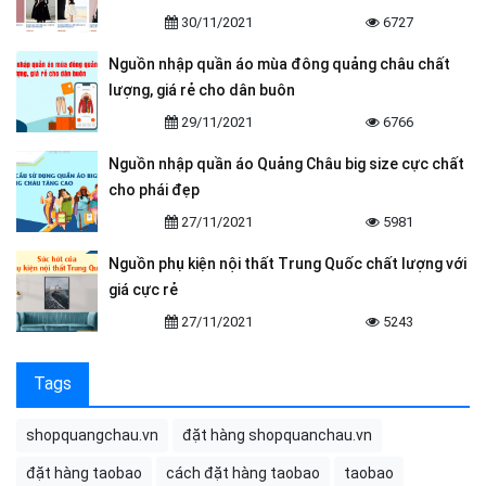
30/11/2021
6727
Nguồn nhập quần áo mùa đông quảng châu chất
lượng, giá rẻ cho dân buôn
29/11/2021
6766
Nguồn nhập quần áo Quảng Châu big size cực chất
cho phái đẹp
27/11/2021
5981
Nguồn phụ kiện nội thất Trung Quốc chất lượng với
giá cực rẻ
27/11/2021
5243
Tags
shopquangchau.vn
đặt hàng shopquanchau.vn
đặt hàng taobao
cách đặt hàng taobao
taobao