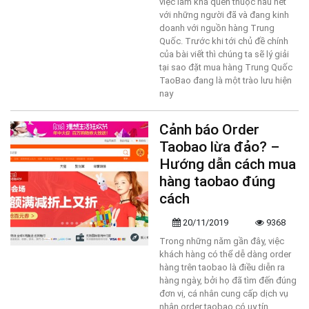
việc làm khá quen thuộc hầu hết
với những người đã và đang kinh
doanh với nguồn hàng Trung
Quốc. Trước khi tới chủ đề chính
của bài viết thì chúng ta sẽ lý giải
tại sao đặt mua hàng Trung Quốc
TaoBao đang là một trào lưu hiện
nay
Cảnh báo Order
Taobao lừa đảo? –
Hướng dẫn cách mua
hàng taobao đúng
cách
20/11/2019
9368
Trong những năm gần đây, việc
khách hàng có thể dễ dàng order
hàng trên taobao là điều diễn ra
hàng ngày, bởi họ đã tìm đến đúng
đơn vị, cá nhân cung cấp dịch vụ
nhận order taobao có uy tín.