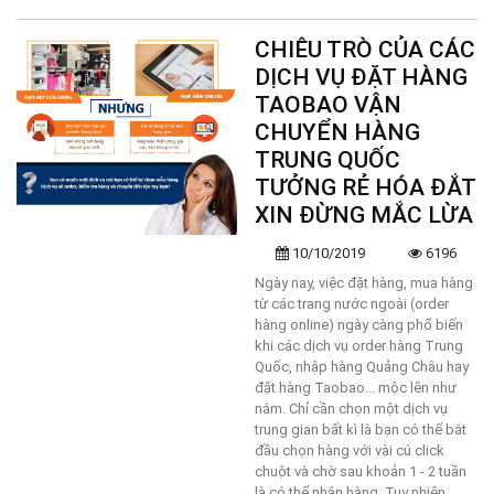
CHIÊU TRÒ CỦA CÁC
DỊCH VỤ ĐẶT HÀNG
TAOBAO VẬN
CHUYỂN HÀNG
TRUNG QUỐC
TƯỞNG RẺ HÓA ĐẮT
XIN ĐỪNG MẮC LỪA
10/10/2019
6196
Ngày nay, việc đặt hàng, mua hàng
từ các trang nước ngoài (order
hàng online) ngày càng phổ biến
khi các dịch vụ order hàng Trung
Quốc, nhập hàng Quảng Châu hay
đặt hàng Taobao... mộc lên như
nắm. Chỉ cần chọn một dịch vụ
trung gian bất kì là bạn có thể bắt
đầu chọn hàng với vài cú click
chuột và chờ sau khoản 1 - 2 tuần
là có thể nhận hàng. Tuy nhiên,