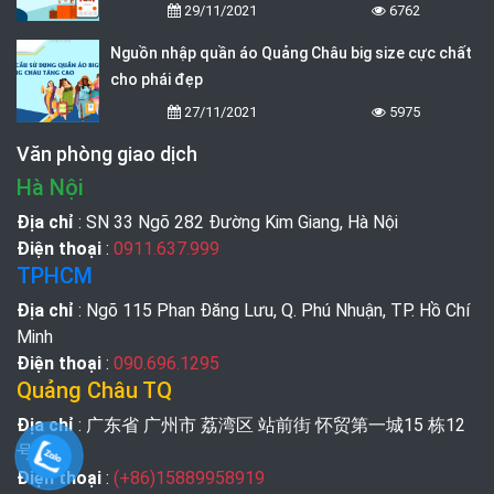
29/11/2021
6762
Nguồn nhập quần áo Quảng Châu big size cực chất
cho phái đẹp
27/11/2021
5975
Văn phòng giao dịch
Hà Nội
Địa chỉ
: SN 33 Ngõ 282 Đường Kim Giang, Hà Nội
Điện thoại
:
0911.637.999
TPHCM
Địa chỉ
: Ngõ 115 Phan Đăng Lưu, Q. Phú Nhuận, TP. Hồ Chí
Minh
Điện thoại
:
090.696.1295
Quảng Châu TQ
Địa chỉ
: 广东省 广州市 荔湾区 站前街 怀贸第一城15 栋12
号
Điện thoại
:
(+86)15889958919