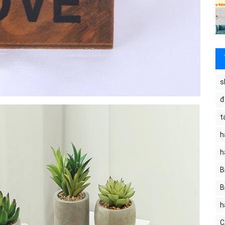
s
đ
t
h
h
B
B
h
C