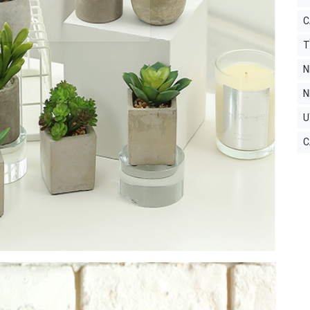
C
T
N
N
U
C