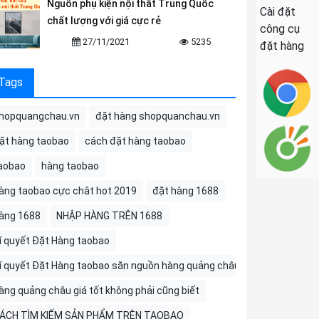
Nguồn phụ kiện nội thất Trung Quốc
Cài đặt
chất lượng với giá cực rẻ
công cụ
27/11/2021
5235
đặt hàng
Tags
hopquangchau.vn
đặt hàng shopquanchau.vn
ặt hàng taobao
cách đặt hàng taobao
aobao
hàng taobao
àng taobao cực chât hot 2019
đặt hàng 1688
àng 1688
NHẬP HÀNG TRÊN 1688
í quyết Đặt Hàng taobao
í quyết Đặt Hàng taobao săn nguồn hàng quảng châu
àng quảng châu giá tốt không phải cũng biết
ÁCH TÌM KIẾM SẢN PHẨM TRÊN TAOBAO