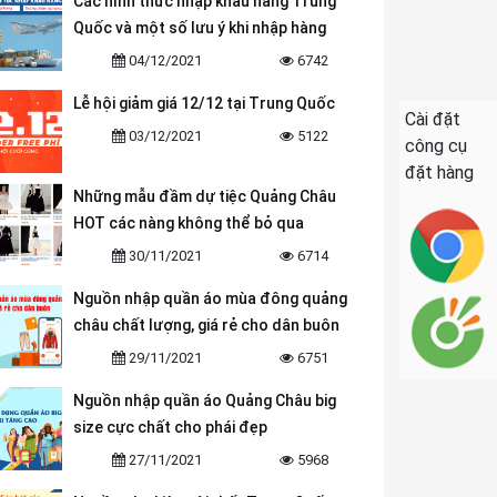
Các hình thức nhập khẩu hàng Trung
Quốc và một số lưu ý khi nhập hàng
04/12/2021
6742
Lễ hội giảm giá 12/12 tại Trung Quốc
Cài đặt
03/12/2021
5122
công cụ
đặt hàng
Những mẫu đầm dự tiệc Quảng Châu
HOT các nàng không thể bỏ qua
30/11/2021
6714
Nguồn nhập quần áo mùa đông quảng
châu chất lượng, giá rẻ cho dân buôn
29/11/2021
6751
Nguồn nhập quần áo Quảng Châu big
size cực chất cho phái đẹp
27/11/2021
5968