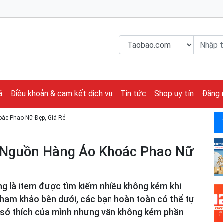
á
Điều khoản & cam kết dịch vụ
Tin tức
Shop uy tín
Đăng 
ác Phao Nữ Đẹp, Giá Rẻ
à Nguồn Hàng Áo Khoác Phao Nữ
g là item được tìm kiếm nhiều không kém khi
am khảo bên dưới, các bạn hoàn toàn có thể tự
i sở thích của mình nhưng vẫn không kém phần