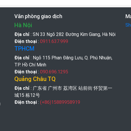
Văn phòng giao dịch
Mạ
Hà Nội
Sh
Địa chỉ
: SN 33 Ngõ 282 Đường Kim Giang, Hà Nội
Điện thoại
:
0911.637.999
TPHCM
Địa chỉ
: Ngõ 115 Phan Đăng Lưu, Q. Phú Nhuận,
TP. Hồ Chí Minh
Điện thoại
:
090.696.1295
Quảng Châu TQ
Địa chỉ
: 广东省 广州市 荔湾区 站前街 怀贸第一
城15 栋12号
Điện thoại
:
(+86)15889958919
g