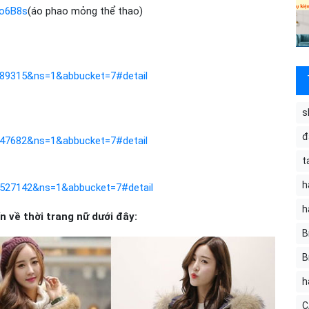
7o6B8s
(áo phao mỏng thể thao)
89315&ns=1&abbucket=7#detail
s
đ
47682&ns=1&abbucket=7#detail
t
h
527142&ns=1&abbucket=7#detail
h
 về thời trang nữ dưới đây:
B
B
h
C