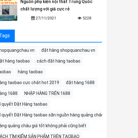
Nguồn phụ kiện nội thất Trung Quốc
chất lượng với giá cực rẻ
27/11/2021
5228
Tags
hopquangchau.vn
đặt hàng shopquanchau.vn
ặt hàng taobao
cách đặt hàng taobao
aobao
hàng taobao
àng taobao cực chât hot 2019
đặt hàng 1688
àng 1688
NHẬP HÀNG TRÊN 1688
í quyết Đặt Hàng taobao
í quyết Đặt Hàng taobao săn nguồn hàng quảng châu
àng quảng châu giá tốt không phải cũng biết
ÁCH TÌM KIẾM SẢN PHẨM TRÊN TAOBAO