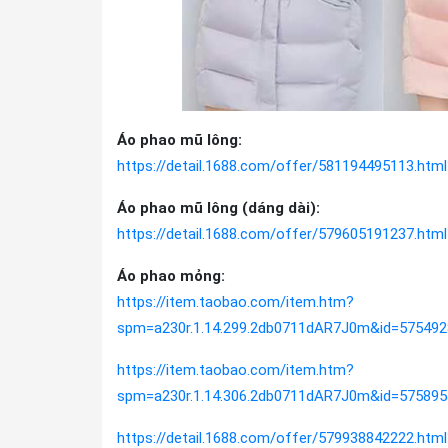
Áo phao mũ lông:
https://detail.1688.com/offer/581194495113.h
Áo phao mũ lông (dáng dài):
https://detail.1688.com/offer/579605191237.h
Áo phao mỏng:
https://item.taobao.com/item.htm?
spm=a230r.1.14.299.2db0711dAR7J0m&id=575492
https://item.taobao.com/item.htm?
spm=a230r.1.14.306.2db0711dAR7J0m&id=575895
https://detail.1688.com/offer/579938842222.html