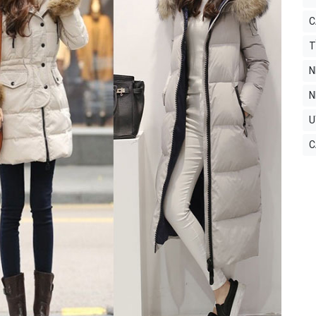
C
T
N
N
U
C