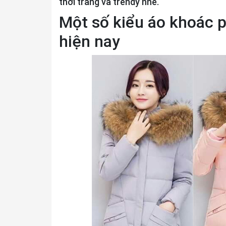
thời trang và trendy nhé.
Một số kiểu áo khoác 
hiện nay