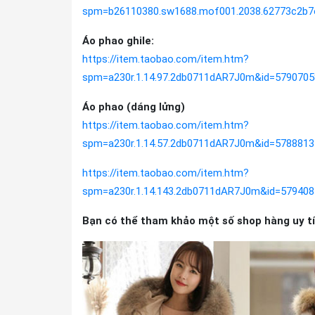
spm=b26110380.sw1688.mof001.2038.62773c2b
Áo phao ghile:
https://item.taobao.com/item.htm?
spm=a230r.1.14.97.2db0711dAR7J0m&id=5790705
Áo phao (dáng lửng)
https://item.taobao.com/item.htm?
spm=a230r.1.14.57.2db0711dAR7J0m&id=5788813
https://item.taobao.com/item.htm?
spm=a230r.1.14.143.2db0711dAR7J0m&id=579408
Bạn có thể tham khảo một số shop hàng uy tín