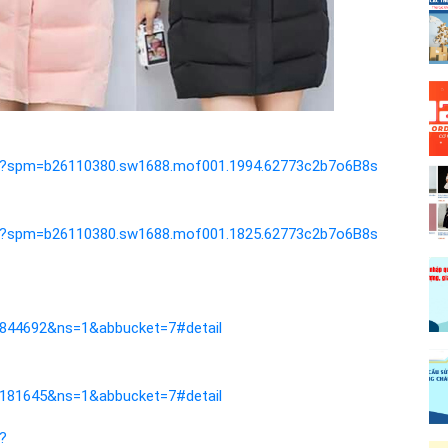
tml?spm=b26110380.sw1688.mof001.1994.62773c2b7o6B8s
tml?spm=b26110380.sw1688.mof001.1825.62773c2b7o6B8s
844692&ns=1&abbucket=7#detail
181645&ns=1&abbucket=7#detail
?