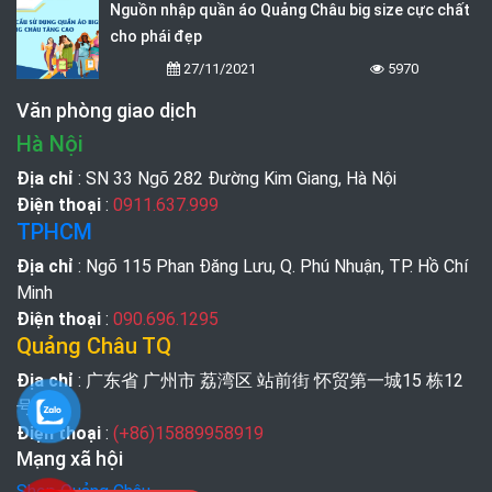
Nguồn nhập quần áo Quảng Châu big size cực chất
cho phái đẹp
27/11/2021
5970
Văn phòng giao dịch
Hà Nội
Địa chỉ
: SN 33 Ngõ 282 Đường Kim Giang, Hà Nội
Điện thoại
:
0911.637.999
TPHCM
Địa chỉ
: Ngõ 115 Phan Đăng Lưu, Q. Phú Nhuận, TP. Hồ Chí
Minh
Điện thoại
:
090.696.1295
Quảng Châu TQ
Địa chỉ
: 广东省 广州市 荔湾区 站前街 怀贸第一城15 栋12
号
Điện thoại
:
(+86)15889958919
Mạng xã hội
Shop Quảng Châu