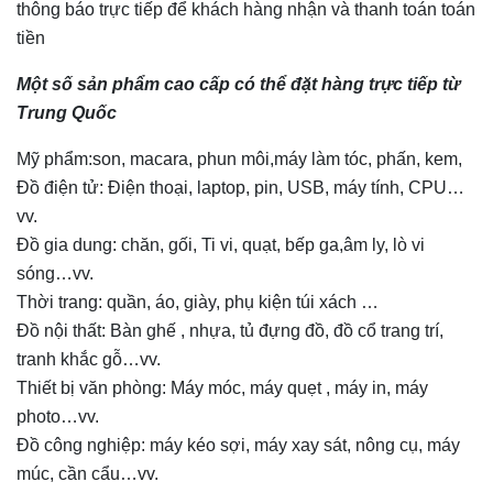
thông báo trực tiếp để khách hàng nhận và thanh toán toán
tiền
Một số sản phẩm cao cấp có thể đặt hàng trực tiếp từ
Trung Quốc
Mỹ phẩm:son, macara, phun môi,máy làm tóc, phấn, kem,
Đồ điện tử: Điện thoại, laptop, pin, USB, máy tính, CPU…
vv.
Đồ gia dung: chăn, gối, Ti vi, quạt, bếp ga,âm ly, lò vi
sóng…vv.
Thời trang: quần, áo, giày, phụ kiện túi xách …
Đồ nội thất: Bàn ghế , nhựa, tủ đựng đồ, đồ cổ trang trí,
tranh khắc gỗ…vv.
Thiết bị văn phòng: Máy móc, máy quẹt , máy in, máy
photo…vv.
Đồ công nghiệp: máy kéo sợi, máy xay sát, nông cụ, máy
múc, cần cẩu…vv.