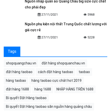
Nguồn nhập quần áo Quảng Châu big size cực chất
cho phái đẹp
27/11/2021
5968
Nguồn phụ kiện nội thất Trung Quốc chất lượng với
giá cực rẻ
27/11/2021
5228
Tags
shopquangchau.vn
đặt hàng shopquanchau.vn
đặt hàng taobao
cách đặt hàng taobao
taobao
hàng taobao
hàng taobao cực chât hot 2019
đặt hàng 1688
hàng 1688
NHẬP HÀNG TRÊN 1688
Bí quyết Đặt Hàng taobao
Bí quyết Đặt Hàng taobao săn nguồn hàng quảng châu