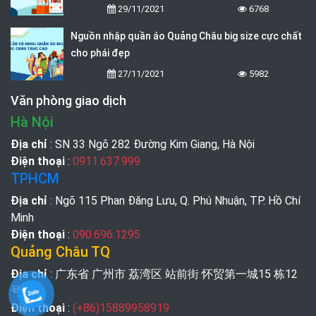
29/11/2021
6768
Nguồn nhập quần áo Quảng Châu big size cực chất
cho phái đẹp
27/11/2021
5982
Văn phòng giao dịch
Hà Nội
Địa chỉ
: SN 33 Ngõ 282 Đường Kim Giang, Hà Nội
Điện thoại
:
0911.637.999
TPHCM
Địa chỉ
: Ngõ 115 Phan Đăng Lưu, Q. Phú Nhuận, TP. Hồ Chí
Minh
Điện thoại
:
090.696.1295
Quảng Châu TQ
Địa chỉ
: 广东省 广州市 荔湾区 站前街 怀贸第一城15 栋12
号
Điện thoại
:
(+86)15889958919