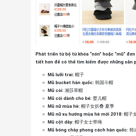
Phát triển từ bộ từ khóa “nón” hoặc “mũ” đơn
tiết hơn để có thể tìm kiếm được những sả
Mũ lưỡi trai:
帽子
Mũ bucket hàn quốc:
韩国斗帽
Mũ cói:
湘莎草帽
Mũ cói dành cho bé:
婴儿帽
Mũ nữ mùa hè:
帽子女折叠 夏季
Mũ nữ xu hướng mùa hè mới 2018:
帽子女
Mũ cột dây:
帽子女士带绳
Mũ bóng chày phong cách hàn quốc:
韩