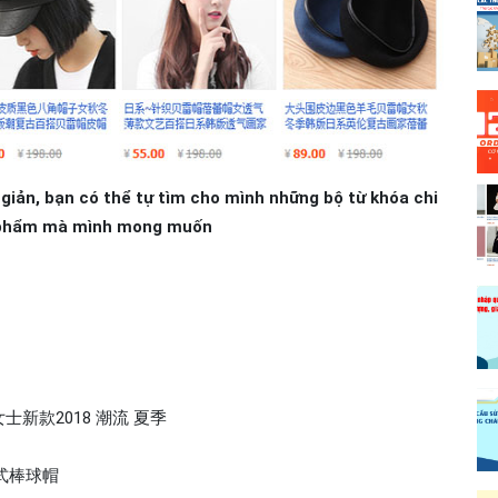
 giản, bạn có thể tự tìm cho mình những bộ từ khóa chi
n phẩm mà mình mong muốn
士新款2018 潮流 夏季
式棒球帽