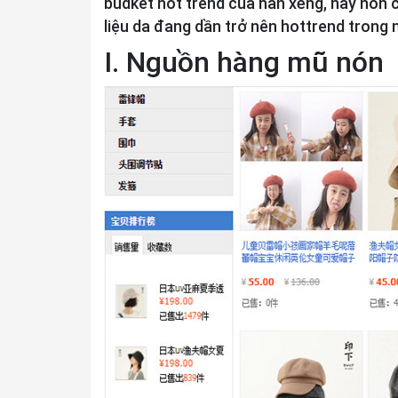
budket hot trend của hàn xẻng, hay nón c
liệu da đang dần trở nên hottrend trong
I. Nguồn hàng mũ nón