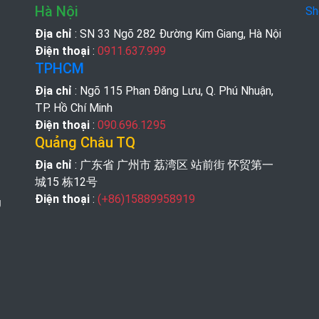
Hà Nội
Sh
Địa chỉ
: SN 33 Ngõ 282 Đường Kim Giang, Hà Nội
Điện thoại
:
0911.637.999
TPHCM
Địa chỉ
: Ngõ 115 Phan Đăng Lưu, Q. Phú Nhuận,
TP. Hồ Chí Minh
Điện thoại
:
090.696.1295
Quảng Châu TQ
Địa chỉ
: 广东省 广州市 荔湾区 站前街 怀贸第一
城15 栋12号
Điện thoại
:
(+86)15889958919
g