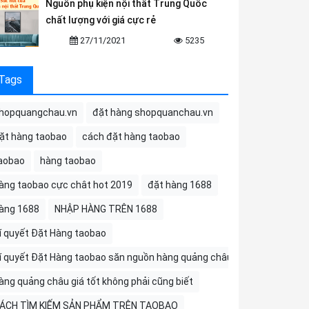
Nguồn phụ kiện nội thất Trung Quốc
chất lượng với giá cực rẻ
27/11/2021
5235
Tags
hopquangchau.vn
đặt hàng shopquanchau.vn
ặt hàng taobao
cách đặt hàng taobao
aobao
hàng taobao
àng taobao cực chât hot 2019
đặt hàng 1688
àng 1688
NHẬP HÀNG TRÊN 1688
í quyết Đặt Hàng taobao
í quyết Đặt Hàng taobao săn nguồn hàng quảng châu
àng quảng châu giá tốt không phải cũng biết
ÁCH TÌM KIẾM SẢN PHẨM TRÊN TAOBAO