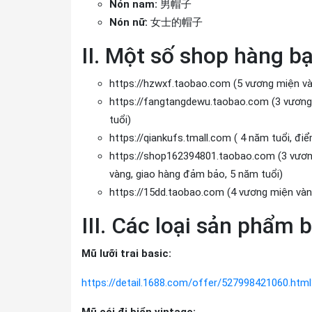
Nón nam:
男帽子
Nón nữ:
女士的帽子
II. Một số shop hàng b
https://hzwxf.taobao.com (5 vương miện và
https://fangtangdewu.taobao.com (3 vương 
tuổi)
https://qiankufs.tmall.com ( 4 năm tuổi, đi
https://shop162394801.taobao.com (3 vương
vàng, giao hàng đảm bảo, 5 năm tuổi)
https://15dd.taobao.com (4 vương miện vàng
III. Các loại sản phẩm
Mũ lưỡi trai basic:
https://detail.1688.com/offer/527998421060.h