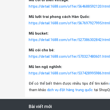
Mũ cói đi biển vintage:
https://detail.1688.com/offer/564688592120.h
Mũ lưỡi trai phong cách Hàn Quốc:
https://detail.1688.com/offer/567697927995.h
Mũ bucket:
https://detail.1688.com/offer/527386302842.h
Mũ cói cho bé:
https://detail.1688.com/offer/570327480601.ht
Mũ len ngộ nghĩnh:
https://detail.1688.com/offer/537428995986.ht
Để có thể biết thêm được nhiều tips để tìm kiếm
tham khảo
dịch vụ đặt hàng trung quốc
tại Shop
Bài viết mới