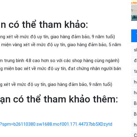
ạn có thể tham khảo:
ng xét về mức độ uy tín, giao hàng đảm bảo, 9 năm tuổi)
miện vàng xét về mức độ uy tín, giao hàng đảm bảo, 5 năm
s
ểm trung bình 4.8 cao hơn so với các shop hàng cùng ngành)
đ
 miện bạc xét về mức độ uy tín, đạt chứng nhận người bán
t
h
 xét về mức độ uy tín, giao hàng đảm bảo, 9 năm tuổi)
h
 bạn có thể tham khảo thêm:
B
B
tml?spm=b26110380.sw1688.mof001.171.44737bb5XDzytd
h
C