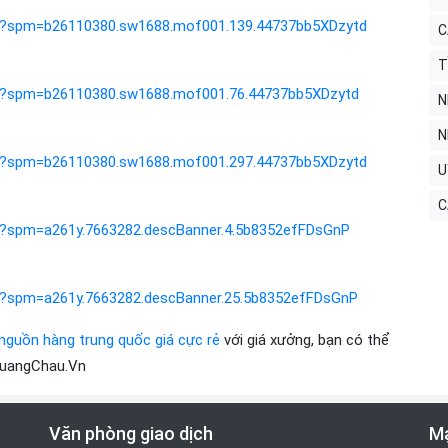
tml?spm=b26110380.sw1688.mof001.139.44737bb5XDzytd
C
T
tml?spm=b26110380.sw1688.mof001.76.44737bb5XDzytd
N
N
tml?spm=b26110380.sw1688.mof001.297.44737bb5XDzytd
U
C
ml?spm=a261y.7663282.descBanner.4.5b8352efFDsGnP
ml?spm=a261y.7663282.descBanner.25.5b8352efFDsGnP
nguồn hàng trung quốc giá cực rẻ
với giá xưởng, bạn có thể
QuangChau.Vn
Văn phòng giao dịch
Mạ