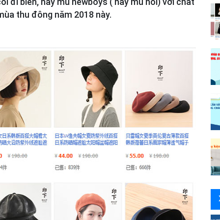
ói đi biển, hay mũ newboys ( hay mũ nồi) với chất
 mùa thu đông năm 2018 này.