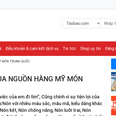
á
Điều khoản & cam kết dịch vụ
Tin tức
Shop uy tín
Đăng 
Ỹ MÓN TRUNG QUỐC
UA NGUỒN HÀNG MỸ MÓN
iệc của em đi tìm”, Cũng chính vì sự tiện lợi của
ũ/Nón với nhiều màu sắc, mẫu mã, kiểu dáng khác
Nón kết, Nón chống nắng, Nón lưỡi trai, Nón