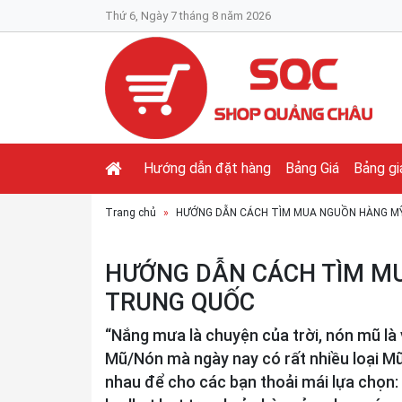
Thứ 6, Ngày 7 tháng 8 năm 2026
Hướng dẫn đặt hàng
Bảng Giá
Bảng gi
Trang chủ
HƯỚNG DẪN CÁCH TÌM MUA NGUỒN HÀNG M
HƯỚNG DẪN CÁCH TÌM M
TRUNG QUỐC
“Nắng mưa là chuyện của trời, nón mũ là v
Mũ/Nón mà ngày nay có rất nhiều loại M
nhau để cho các bạn thoải mái lựa chọn: 