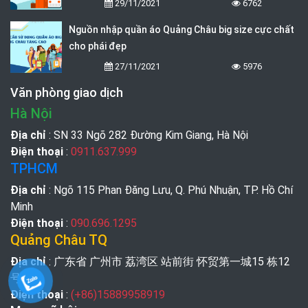
29/11/2021
6762
Nguồn nhập quần áo Quảng Châu big size cực chất
cho phái đẹp
27/11/2021
5976
Văn phòng giao dịch
Hà Nội
Địa chỉ
: SN 33 Ngõ 282 Đường Kim Giang, Hà Nội
Điện thoại
:
0911.637.999
TPHCM
Địa chỉ
: Ngõ 115 Phan Đăng Lưu, Q. Phú Nhuận, TP. Hồ Chí
Minh
Điện thoại
:
090.696.1295
Quảng Châu TQ
Địa chỉ
: 广东省 广州市 荔湾区 站前街 怀贸第一城15 栋12
号
Điện thoại
:
(+86)15889958919