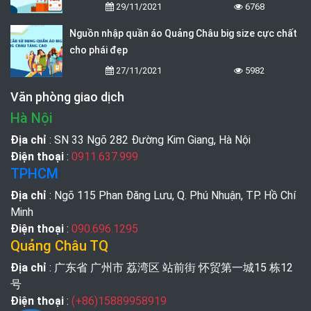
29/11/2021
6768
Nguồn nhập quần áo Quảng Châu big size cực chất
cho phái đẹp
27/11/2021
5982
Văn phòng giao dịch
Hà Nội
Địa chỉ
: SN 33 Ngõ 282 Đường Kim Giang, Hà Nội
Điện thoại
:
0911.637.999
TPHCM
Địa chỉ
: Ngõ 115 Phan Đăng Lưu, Q. Phú Nhuận, TP. Hồ Chí
Minh
Điện thoại
:
090.696.1295
Quảng Châu TQ
Địa chỉ
: 广东省 广州市 荔湾区 站前街 怀贸第一城15 栋12
号
Điện thoại
:
(+86)15889958919