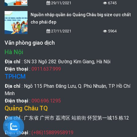
29/11/2021
6745
Nguồn nhập quần áo Quảng Châu big size cực chất
cho phái đẹp
27/11/2021
5964
Văn phòng giao dịch
Hà Nội
Địa chỉ
: SN 33 Ngõ 282 Đường Kim Giang, Hà Nội
Điện thoại
:
0911.637.999
TPHCM
Địa chỉ
: Ngõ 115 Phan Đăng Lưu, Q. Phú Nhuận, TP. Hồ Chí
Minh
Điện thoại
:
090.696.1295
Quảng Châu TQ
Địa chỉ
: 广东省 广州市 荔湾区 站前街 怀贸第一城15 栋12
号
Điện thoại
:
(+86)15889958919