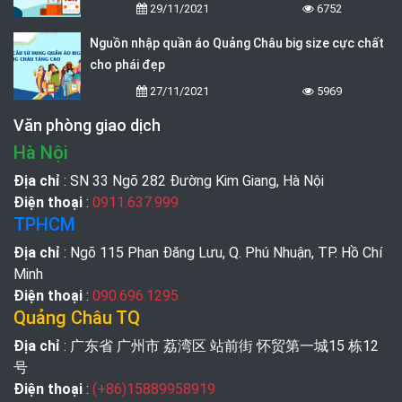
29/11/2021
6752
Nguồn nhập quần áo Quảng Châu big size cực chất
cho phái đẹp
27/11/2021
5969
Văn phòng giao dịch
Hà Nội
Địa chỉ
: SN 33 Ngõ 282 Đường Kim Giang, Hà Nội
Điện thoại
:
0911.637.999
TPHCM
Địa chỉ
: Ngõ 115 Phan Đăng Lưu, Q. Phú Nhuận, TP. Hồ Chí
Minh
Điện thoại
:
090.696.1295
Quảng Châu TQ
Địa chỉ
: 广东省 广州市 荔湾区 站前街 怀贸第一城15 栋12
号
Điện thoại
:
(+86)15889958919