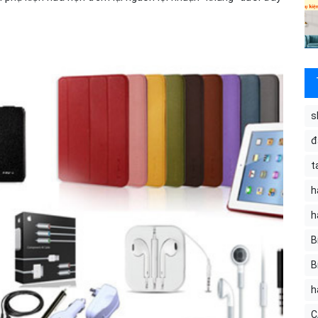
s
đ
t
h
h
B
B
h
C