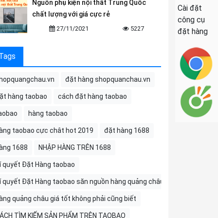
Nguồn phụ kiện nội thất Trung Quốc
Cài đặt
chất lượng với giá cực rẻ
công cụ
27/11/2021
5227
đặt hàng
Tags
hopquangchau.vn
đặt hàng shopquanchau.vn
ặt hàng taobao
cách đặt hàng taobao
aobao
hàng taobao
àng taobao cực chât hot 2019
đặt hàng 1688
àng 1688
NHẬP HÀNG TRÊN 1688
í quyết Đặt Hàng taobao
í quyết Đặt Hàng taobao săn nguồn hàng quảng châu
àng quảng châu giá tốt không phải cũng biết
ÁCH TÌM KIẾM SẢN PHẨM TRÊN TAOBAO