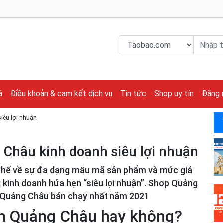
á
Điều khoản & cam kết dịch vụ
Tin tức
Shop uy tín
Đăng 
iêu lợi nhuận
g Châu kinh doanh siêu lợi nhuận
 thế về sự đa dạng mẫu mã sản phẩm và mức giá
 kinh doanh hứa hẹn “siêu lợi nhuận”. Shop Quảng
iện Quảng Châu bán chạy nhất năm 2021
ện Quảng Châu hay không?