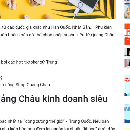
 từ các quốc gia khác như Hàn Quốc, Nhật Bản,.... Phụ kiện
buôn hoàn toàn có thể chọn nhập sỉ phụ kiện từ Quảng Châu.
bởi các hot tiktoker xứ Trung
ng
khó cùng Shop Quảng Châu
uảng Châu kinh doanh siêu
ậc nhất tại “công xưởng thế giới” - Trung Quốc. Nếu bạn
i phụ kiện hứa hẹn đem lại nguồn lợi nhuận “khủng” dưới đây