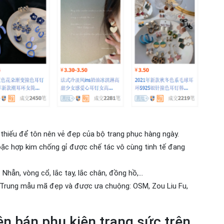
 thiếu để tôn nên vẻ đẹp của bộ trang phục hàng ngày.
oặc hợp kim chống gỉ được chế tác vô cùng tinh tế đang
hẫn, vòng cổ, lắc tay, lắc chân, đồng hồ,...
a Trung mẫu mã đẹp và được ưa chuộng: OSM, Zou Liu Fu,
ên bán phụ kiện trang sức trên