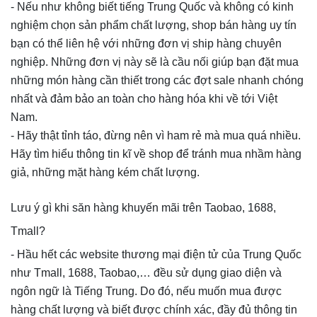
- Nếu như không biết tiếng Trung Quốc và không có kinh
nghiệm chọn sản phẩm chất lượng, shop bán hàng uy tín
bạn có thể liên hệ với những đơn vị ship hàng chuyên
nghiệp. Những đơn vị này sẽ là cầu nối giúp bạn đặt mua
những món hàng cần thiết trong các đợt sale nhanh chóng
nhất và đảm bảo an toàn cho hàng hóa khi về tới Việt
Nam.
- Hãy thật tỉnh táo, đừng nên vì ham rẻ mà mua quá nhiều.
Hãy tìm hiểu thông tin kĩ về shop để tránh mua nhầm hàng
giả, những mặt hàng kém chất lượng.
Lưu ý gì khi săn hàng khuyến mãi trên Taobao, 1688,
Tmall?
- Hầu hết các website thương mại điện tử của Trung Quốc
như Tmall, 1688, Taobao,… đều sử dụng giao diện và
ngôn ngữ là Tiếng Trung. Do đó, nếu muốn mua được
hàng chất lượng và biết được chính xác, đầy đủ thông tin