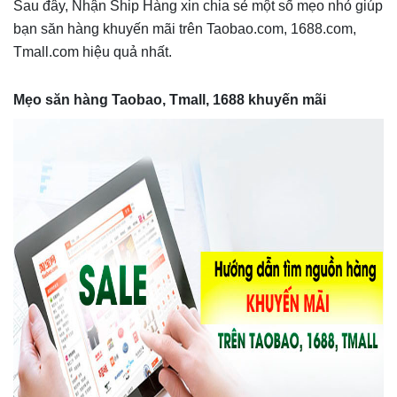
Sau đây, Nhận Ship Hàng xin chia sẻ một số mẹo nhỏ giúp
bạn săn hàng khuyến mãi trên Taobao.com, 1688.com,
Tmall.com hiệu quả nhất.
Mẹo săn hàng Taobao, Tmall, 1688 khuyến mãi