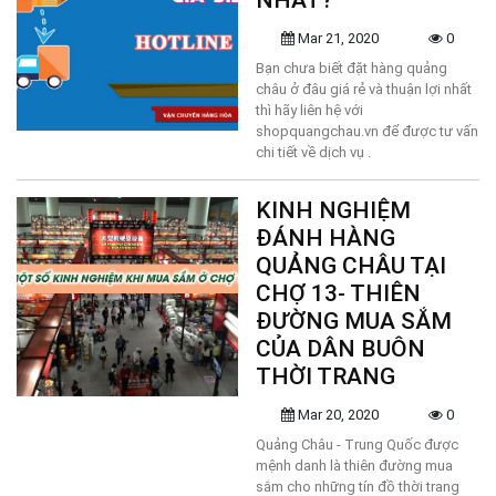
NHẤT?
Mar 21, 2020
0
Bạn chưa biết đặt hàng quảng
châu ở đâu giá rẻ và thuận lợi nhất
thì hãy liên hệ với
shopquangchau.vn để được tư vấn
chi tiết về dịch vụ .
KINH NGHIỆM
ĐÁNH HÀNG
QUẢNG CHÂU TẠI
CHỢ 13- THIÊN
ĐƯỜNG MUA SẮM
CỦA DÂN BUÔN
THỜI TRANG
Mar 20, 2020
0
Quảng Châu - Trung Quốc được
mệnh danh là thiên đường mua
sắm cho những tín đồ thời trang